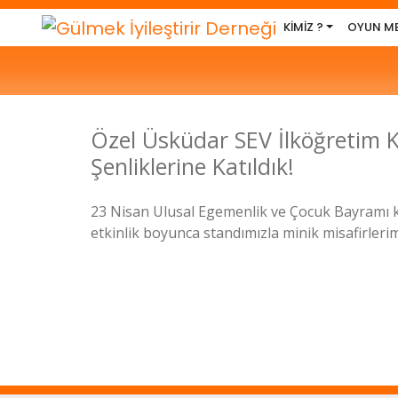
KİMİZ ?
OYUN ME
Özel Üsküdar SEV İlköğretim 
Şenliklerine Katıldık!
23 Nisan Ulusal Egemenlik ve Çocuk Bayramı ku
etkinlik boyunca standımızla minik misafirlerimi