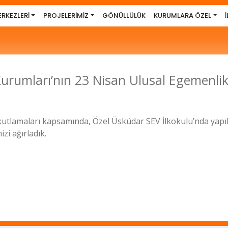
RKEZLERİ
PROJELERİMİZ
GÖNÜLLÜLÜK
KURUMLARA ÖZEL
Kurumları’nın 23 Nisan Ulusal Egemenli
tlamaları kapsamında, Özel Üsküdar SEV İlkokulu’nda yapılan
zi ağırladık.