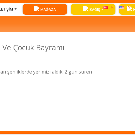
TR
EN
İLETIŞIM
MAĞAZA
BAĞIŞ
k Ve Çocuk Bayramı
 şenliklerde yerimizi aldık. 2 gün süren